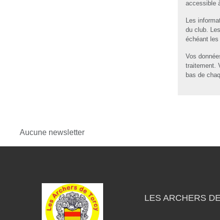
accessible 
Les informat
du club. Le
échéant les 
Vos données
traitement.
bas de chaq
Aucune newsletter
LES ARCHERS D