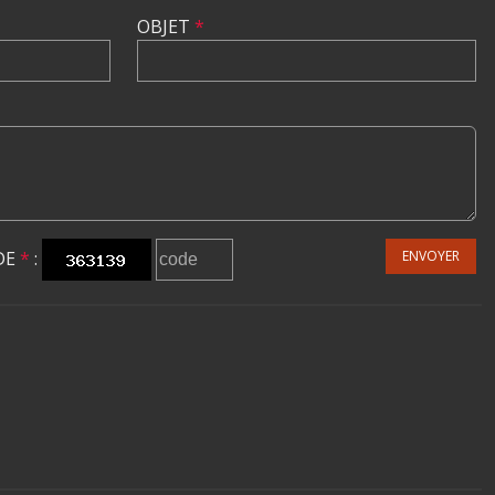
OBJET
*
DE
*
:
ENVOYER