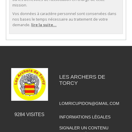
mission.
Vos données à caractère personnel sont conservées dans
nos bases le temps nécessaire au traitement de votre
demande.
lire la suite...
LES ARCHERS DE
TORCY
LOMRICUPIDON@GMAIL.COM
9284
VISITES
INFORMATIONS LÉGALES
SIGNALER UN CONTENU